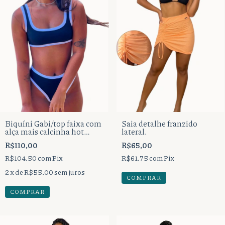
Biquíni Gabi/top faixa com
Saia detalhe franzido
alça mais calcinha hot
lateral.
pente fio dental.
R$110,00
R$65,00
R$104,50
com
Pix
R$61,75
com
Pix
2
x de
R$55,00
sem juros
COMPRAR
COMPRAR