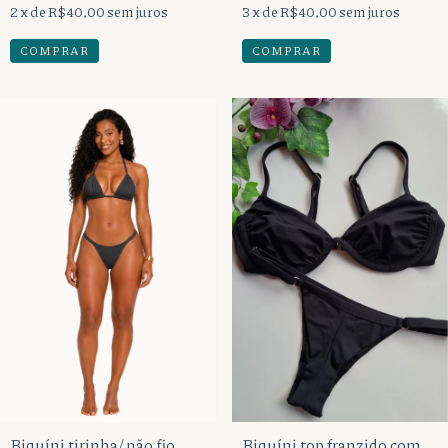
2
x de
R$40,00
sem juros
3
x de
R$40,00
sem juros
COMPRAR
COMPRAR
Biquíni tirinha/ não fio
Biquíni top franzido com