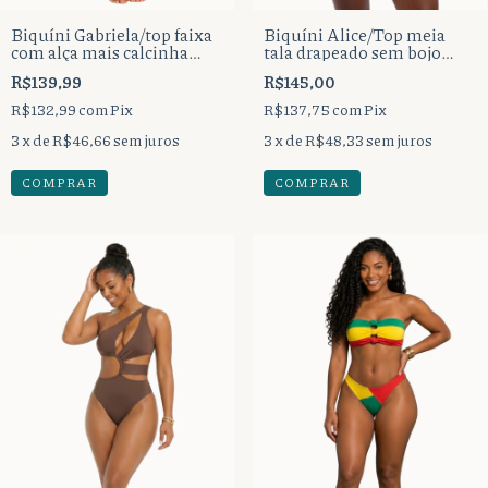
Biquíni Gabriela/top faixa
Biquíni Alice/Top meia
com alça mais calcinha
tala drapeado sem bojo
tirinha bumbum
mais calcinha cortininha
R$139,99
R$145,00
tradicional.
tira duplo.
R$132,99
com
Pix
R$137,75
com
Pix
3
x de
R$46,66
sem juros
3
x de
R$48,33
sem juros
COMPRAR
COMPRAR