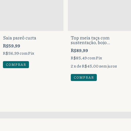
Saia pareô curta
Top meia taça com
sustentação, bojo
R$59,99
removível, alças reguláveis
R$89,99
com amarração nas costas.
R$56,99
com
Pix
R$85,49
com
Pix
COMPRAR
2
x de
R$45,00
sem juros
COMPRAR