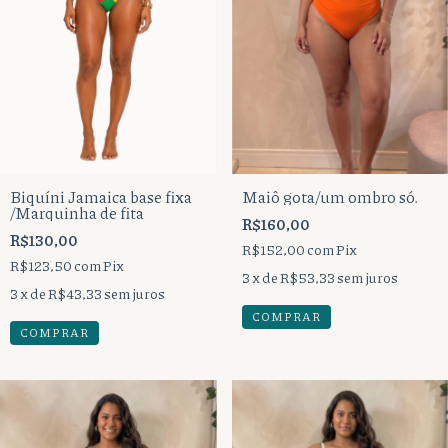
Biquíni Jamaica base fixa
Maiô gota/um ombro só.
/Marquinha de fita
R$160,00
R$130,00
R$152,00
com
Pix
R$123,50
com
Pix
3
x de
R$53,33
sem juros
3
x de
R$43,33
sem juros
COMPRAR
COMPRAR