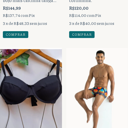
bojo mais calcinha tanga
cortininha.
lacinho bumbum
R$144,99
R$120,00
tradicional.
R$137,74
com
Pix
R$114,00
com
Pix
3
x de
R$48,33
sem juros
3
x de
R$40,00
sem juros
COMPRAR
COMPRAR