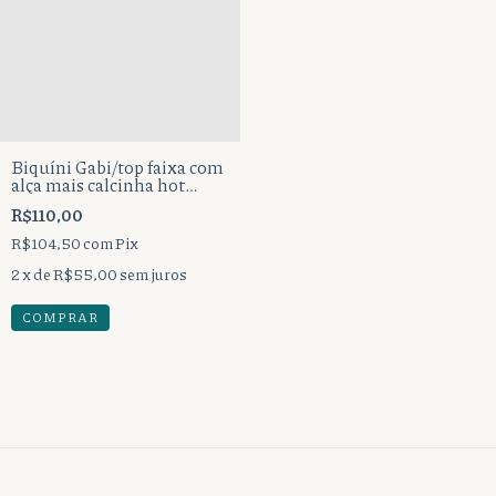
Biquíni Gabi/top faixa com
alça mais calcinha hot
pente fio dental.
R$110,00
R$104,50
com
Pix
2
x de
R$55,00
sem juros
COMPRAR