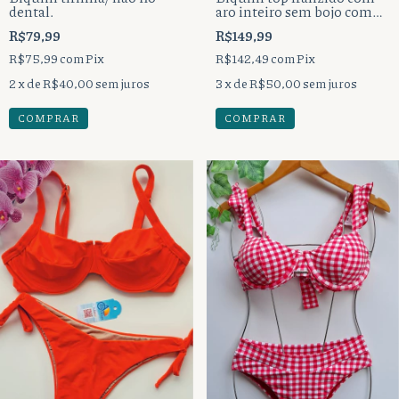
dental.
aro inteiro sem bojo com
alças reguláveis, mais
R$79,99
R$149,99
calcinha base fixa regulável
fio duplo.
R$75,99
com
Pix
R$142,49
com
Pix
2
x de
R$40,00
sem juros
3
x de
R$50,00
sem juros
COMPRAR
COMPRAR