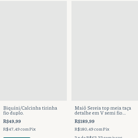
Biquíni/Calcinha tirinha
Maiô Sereia top meia taça
fio duplo.
detalhe em V semi fio
duplo.
R$49,99
R$189,99
R$47,49
com
Pix
R$180,49
com
Pix
3
x de
R$63,33
sem juros