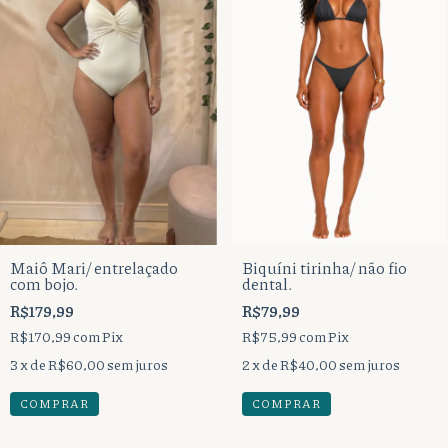
Maiô Mari/ entrelaçado
Biquíni tirinha/ não fio
com bojo.
dental.
R$179,99
R$79,99
R$170,99
com
Pix
R$75,99
com
Pix
3
x de
R$60,00
sem juros
2
x de
R$40,00
sem juros
COMPRAR
COMPRAR