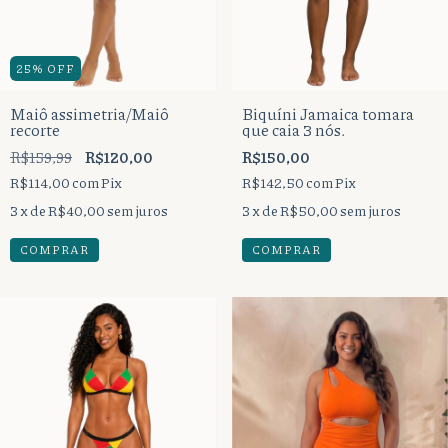
25
%
OFF
Maiô assimetria/Maiô
Biquíni Jamaica tomara
recorte
que caia 3 nós.
R$159,99
R$120,00
R$150,00
R$114,00
com
Pix
R$142,50
com
Pix
3
x de
R$40,00
sem juros
3
x de
R$50,00
sem juros
COMPRAR
COMPRAR