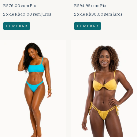
R$76,00
com
Pix
R$94,99
com
Pix
2
x de
R$40,00
sem juros
2
x de
R$50,00
sem juros
COMPRAR
COMPRAR