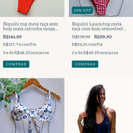
29
%
OFF
Biquíni top meia taça sem
Biquíni Laura/top meia
bojo mais calcinha tanga
taça com bojo removível
lacinho bumbum
mais calcinha tanga
R$144,99
R$139,99
R$99,90
tradicional.
tradicional com pala.
R$137,74
com
Pix
R$94,91
com
Pix
3
x de
R$48,33
sem juros
2
x de
R$49,95
sem juros
COMPRAR
COMPRAR