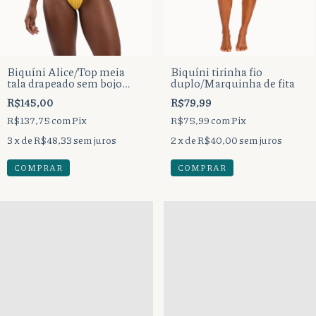
Biquíni Alice/Top meia
Biquíni tirinha fio
tala drapeado sem bojo
duplo/Marquinha de fita
mais calcinha cortininha
R$145,00
R$79,99
tira duplo.
R$137,75
com
Pix
R$75,99
com
Pix
3
x de
R$48,33
sem juros
2
x de
R$40,00
sem juros
COMPRAR
COMPRAR