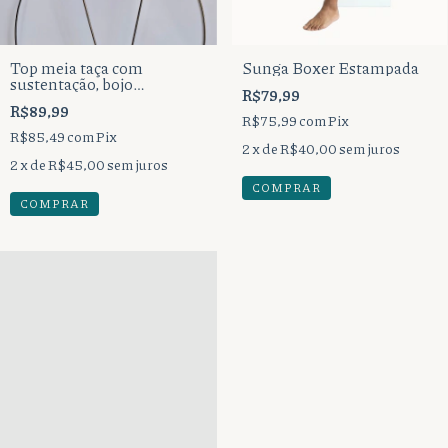
Top meia taça com
Sunga Boxer Estampada
sustentação, bojo
R$79,99
removível, alças reguláveis
R$89,99
com amarração nas costas.
R$75,99
com
Pix
R$85,49
com
Pix
2
x de
R$40,00
sem juros
2
x de
R$45,00
sem juros
COMPRAR
COMPRAR