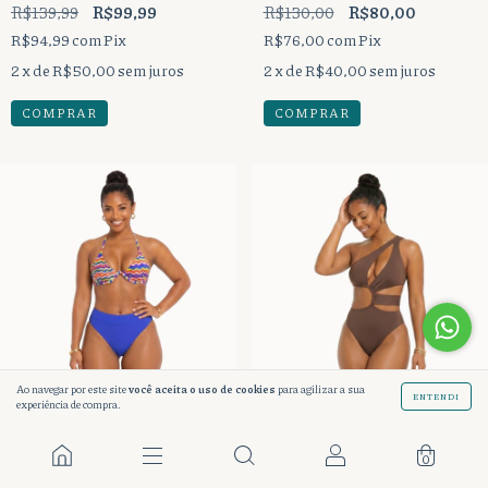
R$139,99
R$99,99
R$130,00
R$80,00
dental.
R$94,99
com
Pix
R$76,00
com
Pix
2
x de
R$50,00
sem juros
2
x de
R$40,00
sem juros
COMPRAR
COMPRAR
Ao navegar por este site
você aceita o uso de cookies
para agilizar a sua
ENTENDI
experiência de compra.
0