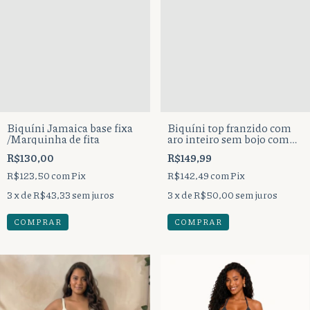
Biquíni Jamaica base fixa
Biquíni top franzido com
/Marquinha de fita
aro inteiro sem bojo com
alças reguláveis, mais
R$130,00
R$149,99
calcinha base fixa regulável
fio duplo.
R$123,50
com
Pix
R$142,49
com
Pix
3
x de
R$43,33
sem juros
3
x de
R$50,00
sem juros
COMPRAR
COMPRAR