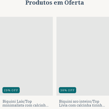
Produtos em Oferta
29
%
OFF
38
%
OFF
Biquini Laís/Top
Biquini aro inteiro/Top
minimalista com calcinha
Lívia com calcinha tirinha
cortininha um tira fio
fio tradicional.