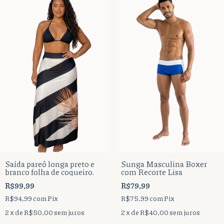
Saída pareô longa preto e
Sunga Masculina Boxer
branco folha de coqueiro.
com Recorte Lisa
R$99,99
R$79,99
R$94,99
com
Pix
R$75,99
com
Pix
2
x de
R$50,00
sem juros
2
x de
R$40,00
sem juros