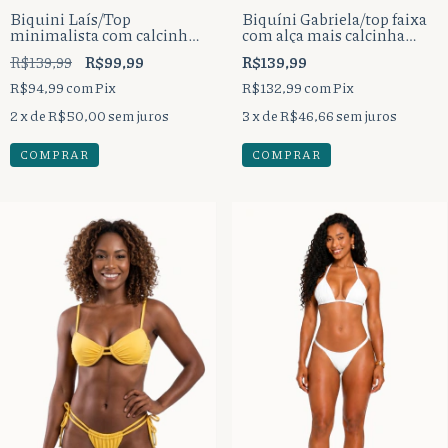
Biquini Laís/Top
Biquíni Gabriela/top faixa
minimalista com calcinha
com alça mais calcinha
cortininha um tira fio
tirinha bumbum
R$139,99
R$99,99
R$139,99
dental.
tradicional.
R$94,99
com
Pix
R$132,99
com
Pix
2
x de
R$50,00
sem juros
3
x de
R$46,66
sem juros
COMPRAR
COMPRAR