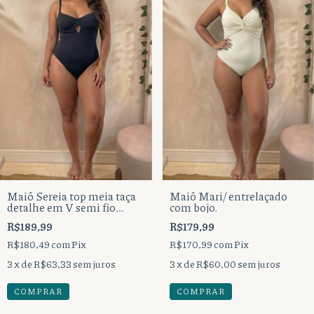
Maiô Sereia top meia taça
Maiô Mari/ entrelaçado
detalhe em V semi fio
com bojo.
duplo.
R$189,99
R$179,99
R$180,49
com
Pix
R$170,99
com
Pix
3
x de
R$63,33
sem juros
3
x de
R$60,00
sem juros
COMPRAR
COMPRAR