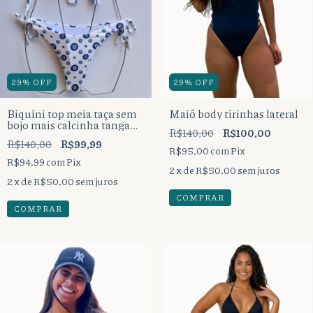
29
%
OFF
29
%
OFF
Biquíni top meia taça sem
Maiô body tirinhas lateral
bojo mais calcinha tanga
R$140,00
R$100,00
lacinho bumbum
R$140,00
R$99,99
tradicional.
R$95,00
com
Pix
R$94,99
com
Pix
2
x de
R$50,00
sem juros
2
x de
R$50,00
sem juros
COMPRAR
COMPRAR