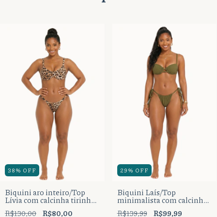
38
%
OFF
29
%
OFF
Biquini aro inteiro/Top
Biquini Laís/Top
Lívia com calcinha tirinha
minimalista com calcinha
fio tradicional.
cortininha um tira fio
R$130,00
R$80,00
R$139,99
R$99,99
dental.